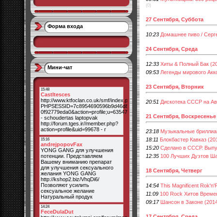
(0)
27 Сентября, Суббота
Форма входа
10:23
Домашнее пиво / Серге
24 Сентября, Среда
12:33
Хиты & Полный Бак (2
Мини-чат
09:53
Легенды мирового Акк
23 Сентября, Вторник
20:51
Дискотека СССР на Ав
21 Сентября, Воскресенье
23:18
Музыкальные бриллиан
18:11
Блокбастер Кавказ (20
15:20
Сделано в СССР. Выпу
12:35
100 Лучших Дуэтов Ша
18 Сентября, Четверг
14:54
This Magnificent Rok'n'R
11:09
100 Rock Хитов Времен
09:17
Шансон в Законе (201
17 Сентября, Среда