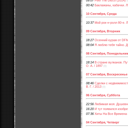
09:07
Fееl Thе Disсо (2014)
(
00:42
Баклажаны, кабачки. Л
10 Сентября, Среда
10:37
Мой рок-н-ролл 80-е. 
09 Сентября, Вторник
18:27
Осенний кураж от DFM
08:04
Я люблю тебя тайно. 
08 Сентября, Понедельни
18:14
В стране вулканов. Пу
О. А. / 1897
(0)
07 Сентября, Воскресенье
08:46
Сделки с недвижимост
В. Г. / 2013
(0)
06 Сентября, Суббота
22:56
Любимая моя. Душевно
16:20
И тут появился изобрета
07:36
Хиты На Все Времена 
04 Сентября, Четверг