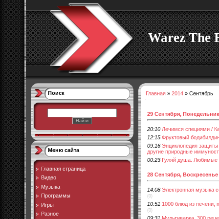
Warez The 
Поиск
Главная
»
2014
»
Сентябрь
29 Сентября, Понедельни
20:10
Лечимся специями / К
12:15
Фруктовый бодибилдинг
09:16
Энциклопедия защиты 
Меню сайта
другие природные иммуности
00:23
Гуляй душа. Любимые 
Главная страница
28 Сентября, Воскресенье
Видео
Музыка
14:08
Электронная музыка с
Программы
(0)
10:51
1000 блюд из печени, п
Игры
(0)
Разное
09:31
Мультиварка. 300 реце