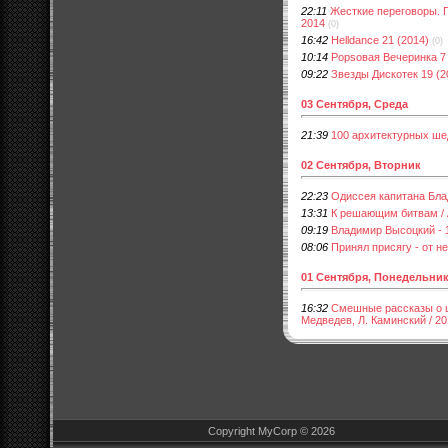
22:11
Жесткие переговоры. 
2014
(0)
16:42
Helldance 21 (2014)
(0)
10:14
Popsовая Вечеринка 7 
09:22
Звезды Дискотек 19 (2
03 Сентября, Среда
21:39
100 архитектурных шед
02 Сентября, Вторник
22:23
Одиссея капитана Блад
13:31
К решающим битвам / 
09:19
Владимир Высоцкий - 
08:06
Принял присягу - от не
01 Сентября, Понедельни
16:32
Смешные рассказы о шк
Медведев, Л. Каминский / 2
Copyright MyCorp © 2026