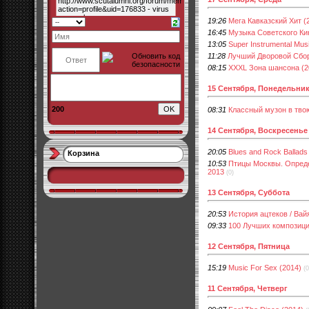
19:26
Мега Кавказский Хит (
16:45
Музыка Советского Ки
13:05
Super Instrumental Musi
11:28
Лучший Дворовой Сбор
08:15
XXXL Зона шансона (2
15 Сентября, Понедельни
200
08:31
Классный музон в твою
14 Сентября, Воскресенье
20:05
Blues and Rock Ballads 
Корзина
10:53
Птицы Москвы. Определи
2013
(0)
13 Сентября, Суббота
20:53
История ацтеков / Вайя
09:33
100 Лучших композици
12 Сентября, Пятница
15:19
Music For Sex (2014)
(0
11 Сентября, Четверг