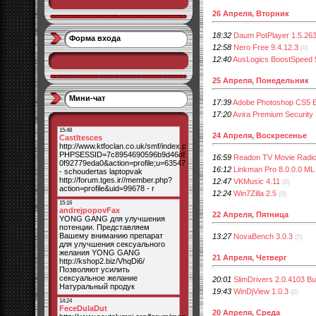
26 Апреля, Вторник
18:32
Daum PotPlayer 1.5.26
Форма входа
12:58
Nero Free 9.4.12.3
(0)
12:40
AusLogics BoostSpeed 
25 Апреля, Понедельник
Мини-чат
17:39
Adobe Photoshop CS5 Ex
17:20
Avira Premium Security 
24 Апреля, Воскресенье
16:59
Readon TV Movie Radio 
16:12
Linkman Pro 8.0.0.0 ML
12:47
VKMusic 4.11
(0)
12:24
Win7Zilla 2.5
(0)
22 Апреля, Пятница
13:27
NovaBench 3.0.3
(0)
21 Апреля, Четверг
20:01
SlimDrivers 2.0.4103 Bu
19:43
WinDjView 1.0.3
(0)
20 Апреля, Среда