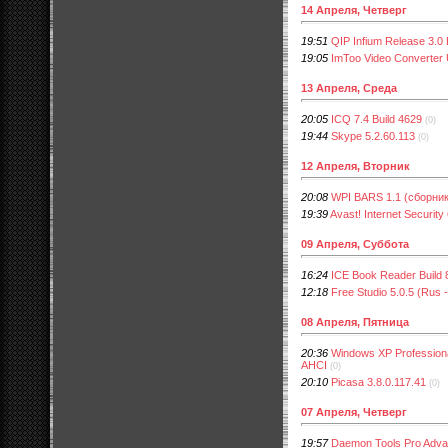
14 Апреля, Четверг
19:51
QIP Infium Release 3.0 
19:05
ImToo Video Converter U
13 Апреля, Среда
20:05
ICQ 7.4 Build 4629
(0)
19:44
Skype 5.2.60.113
(0)
12 Апреля, Вторник
20:08
WPI BARS 1.1 (сборни
19:39
Avast! Internet Security
09 Апреля, Суббота
16:24
ICE Book Reader Build 
12:18
Free Studio 5.0.5 (Rus 
08 Апреля, Пятница
20:36
Windows XP Professional
AHCI
(0)
20:10
Picasa 3.8.0.117.41
(0)
07 Апреля, Четверг
19:57
Daemon Tools Pro Adva