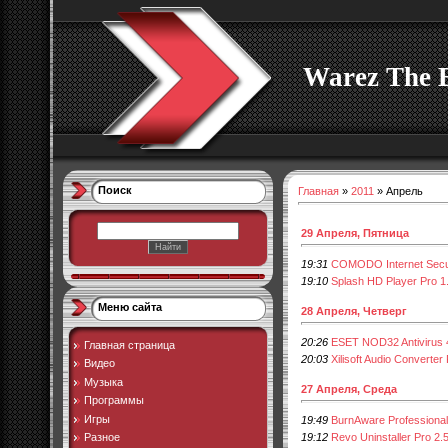
Warez The 
Поиск
Главная
»
2011
»
Апрель
29 Апреля, Пятница
19:31
COMODO Internet Secur
19:10
Splash HD Player Pro 1
Меню сайта
28 Апреля, Четверг
20:26
ESET NOD32 Antivirus 4
Главная страница
20:03
Xilisoft Audio Converter
Видео
Музыка
27 Апреля, Среда
Программы
Игры
19:49
BurnAware Professional
19:12
Revo Uninstaller Pro 2.
Разное