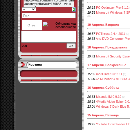
20:15
PC Optimizer Pro 6.1.2.
19:53
Microsoft Windows 7 SP
(0)
19 Апреля, Вторник
19:57
PCThrust 2.4.4.2011
(0)
19:35
Any DVD Converter Prof
200
18 Апреля, Понедельник
19:41
Microsoft Security Esse
Корзина
17 Апреля, Воскресенье
15:32
mp3DirectCut 2.11
(0)
11:50
Ad Muncher 4.91 Build 3
16 Апреля, Суббота
20:31
Miranda IM 0.9.19
(0)
18:18
4Media Video Editor 2.0.
13:04
Windows 7 Dark Blue 5.
15 Апреля, Пятница
19:47
Youtube Downloader HD