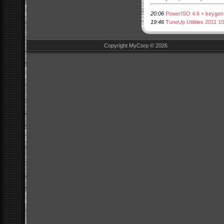
20:06
PowerISO 4.6 + keygen
19:46
TuneUp Utilities 2011 1
Copyright MyCorp © 2026