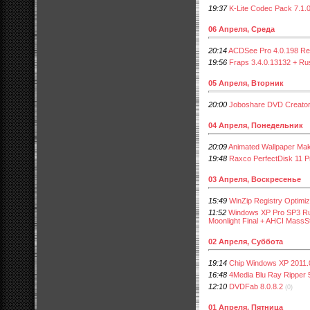
19:37
K-Lite Codec Pack 7.1.
06 Апреля, Среда
20:14
ACDSee Pro 4.0.198 Re
19:56
Fraps 3.4.0.13132 + Ru
05 Апреля, Вторник
20:00
Joboshare DVD Creator
04 Апреля, Понедельник
20:09
Animated Wallpaper Mak
19:48
Raxco PerfectDisk 11 Pr
03 Апреля, Воскресенье
15:49
WinZip Registry Optimi
11:52
Windows XP Pro SP3 Ru
Moonlight Final + AHCI MassS
02 Апреля, Суббота
19:14
Chip Windows XP 2011
16:48
4Media Blu Ray Ripper
12:10
DVDFab 8.0.8.2
(0)
01 Апреля, Пятница