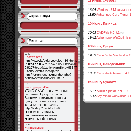
11 Июня, Суббота
16:04
Windows 7 Максимальн
11:59
Ashampoo Core Tuner 1
Форма входа
10 Июня, Пятница
20:03
DVDFab 8.0.9.2
(0)
19:42
Ashampoo WinOptimizer
Мини-чат
08 Июня, Среда
19:52
Corel VideoStudio Pro 
06 Июня, Понедельник
19:52
Comodo Antivirus 5.4.1
04 Июня, Суббота
15:37
Mirillis Splash PRO EX 
15:17
Any Video Converter 3.1