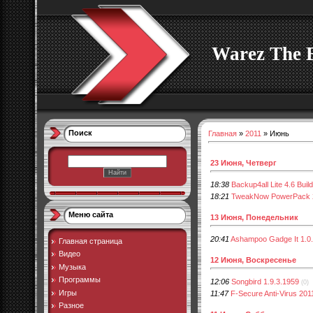
Warez The 
Поиск
Главная
»
2011
»
Июнь
23 Июня, Четверг
18:38
Backup4all Lite 4.6 Buil
18:21
TweakNow PowerPack 2
Меню сайта
13 Июня, Понедельник
20:41
Ashampoo Gadge It 1.0.
Главная страница
Видео
12 Июня, Воскресенье
Музыка
Программы
12:06
Songbird 1.9.3.1959
(0)
Игры
11:47
F-Secure Anti-Virus 201
Разное