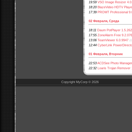
19:59
VSO Image Resizer 4.0
18:20
BlazeVideo HDTV Player
17:39
PROMT Professional 9.
02 Февраля, Среда
18:11
Daum PotPlayer 1.5.26
17:55
ZoneAlarm Free 9.2.07
13:06
TeamViewer 6.0.9947
(0
12:44
CyberLink PowerDirector
01 Февраля, Вторник
22:53
ACDSee Photo Manager
22:32
Loaris Trojan Remover 
Copyright MyCorp © 2026