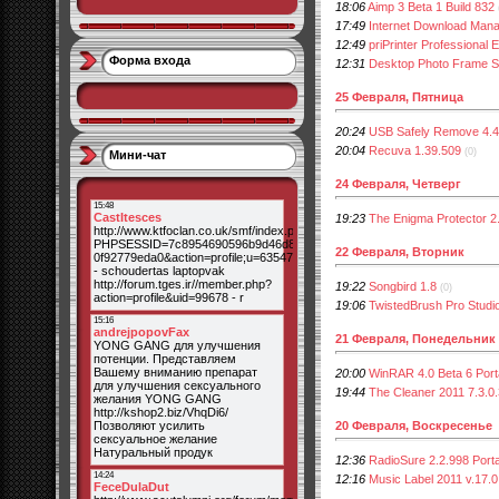
18:06
Aimp 3 Beta 1 Build 832
17:49
Internet Download Mana
12:49
priPrinter Professional E
Форма входа
12:31
Desktop Photo Frame S
25 Февраля, Пятница
20:24
USB Safely Remove 4.4
20:04
Recuva 1.39.509
(0)
Мини-чат
24 Февраля, Четверг
19:23
The Enigma Protector 2
22 Февраля, Вторник
19:22
Songbird 1.8
(0)
19:06
TwistedBrush Pro Studio
21 Февраля, Понедельник
20:00
WinRAR 4.0 Beta 6 Port
19:44
The Cleaner 2011 7.3.0
20 Февраля, Воскресенье
12:36
RadioSure 2.2.998 Port
12:16
Music Label 2011 v.17.0