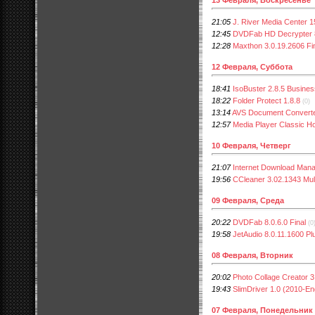
21:05
J. River Media Center 
12:45
DVDFab HD Decrypter 8.
12:28
Maxthon 3.0.19.2606 Fi
12 Февраля, Суббота
18:41
IsoBuster 2.8.5 Busine
18:22
Folder Protect 1.8.8
(0)
13:14
AVS Document Converte
12:57
Media Player Classic 
10 Февраля, Четверг
21:07
Internet Download Manag
19:56
CCleaner 3.02.1343 Mult
09 Февраля, Среда
20:22
DVDFab 8.0.6.0 Final
(0
19:58
JetAudio 8.0.11.1600 Pl
08 Февраля, Вторник
20:02
Photo Collage Creator 3
19:43
SlimDriver 1.0 (2010-En
07 Февраля, Понедельник