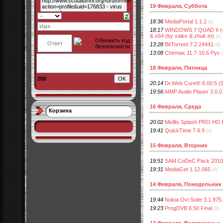
19 Февраля, Суббота
18:36
MediaPortal 1.1.2
(0)
18:17
WINDOWS 7 QUAD II (4 
& x64 (by xalex & zhuk.m)
(0)
13:28
BitTorrent 7.2.24441
(0)
13:08
Chemax 11.7-10.6 Рус
18 Февраля, Пятница
200
20:14
Dr.Web CureIt! 6.00.5 (
19:56
AIMP Audio Plauer 3.0.0
16 Февраля, Среда
Корзина
20:02
Mirillis Splash PRO HD
19:41
QuickTime 7.6.9
(0)
15 Февраля, Вторник
19:51
SAM CoDeC Pack 2010 v
19:31
MediaGet 1.12.065
(0)
14 Февраля, Понедельник
19:44
Nokia Ovi Suite 3.1.975
19:23
ProgDVB 6.50 Final
(0)
13 Февраля, Воскресенье