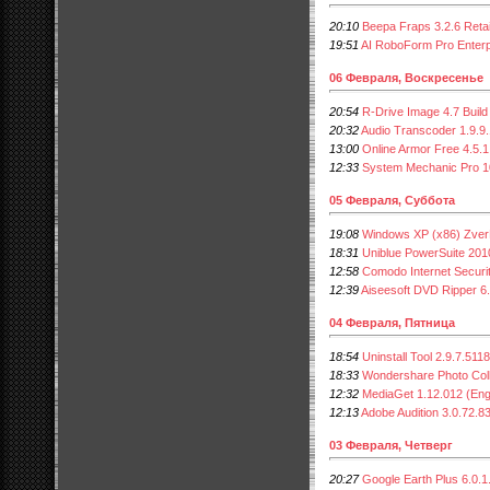
20:10
Beepa Fraps 3.2.6 Retai
19:51
AI RoboForm Pro Enterpr
06 Февраля, Воскресенье
20:54
R-Drive Image 4.7 Build
20:32
Audio Transcoder 1.9.9
13:00
Online Armor Free 4.5.1
12:33
System Mechanic Pro 1
05 Февраля, Суббота
19:08
Windows ХР (х86) Zver
18:31
Uniblue PowerSuite 201
12:58
Comodo Internet Securit
12:39
Aiseesoft DVD Ripper 6
04 Февраля, Пятница
18:54
Uninstall Tool 2.9.7.511
18:33
Wondershare Photo Coll
12:32
MediaGet 1.12.012 (En
12:13
Adobe Audition 3.0.72.
03 Февраля, Четверг
20:27
Google Earth Plus 6.0.1