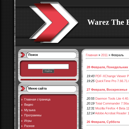
Warez The 
Поиск
Главная
»
2011
»
Февраль
28 Февраля, Понедельник
19:43
PDF-XChange Viewer Pr
19:25
QuickTime Pro 7.66.71.
Меню сайта
27 Февраля, Воскресенье
20:55
Daemon Tools Lite 4.40
Главная страница
20:19
Total Commander 7.56a
Видео
12:31
Mozilla Firefox 4 Beta 1
Музыка
12:14
Adobe Acrobat Reader 
Программы
Игры
26 Февраля, Суббота
Разное