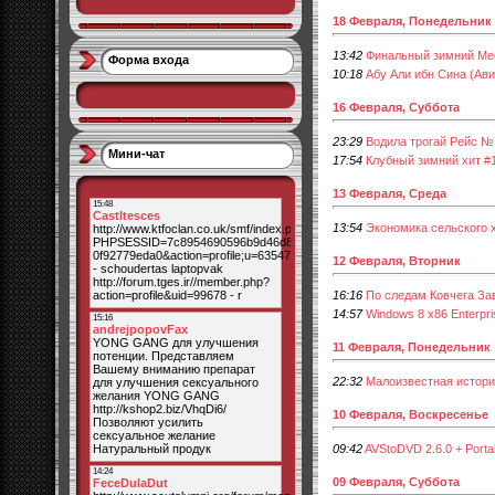
18 Февраля, Понедельник
13:42
Финальный зимний Meg
Форма входа
10:18
Абу Али ибн Сина (Ави
16 Февраля, Суббота
23:29
Водила трогай Рейс №
Мини-чат
17:54
Клубный зимний хит #1
13 Февраля, Среда
13:54
Экономика сельского х
12 Февраля, Вторник
16:16
По следам Ковчега За
14:57
Windows 8 x86 Enterpri
11 Февраля, Понедельник
22:32
Малоизвестная истори
10 Февраля, Воскресенье
09:42
AVStoDVD 2.6.0 + Porta
09 Февраля, Суббота