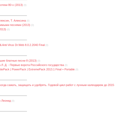
отеки 80-х (2013)
(0)
Алексин, Т. Алексина
(0)
бимыми песнями (2013)
(0)
2013)
(0)
 Anti-Virus Dr.Web 8.0.2.2040 Final
(0)
шие блатные песни 8 (2013)
(0)
а Л. Д. - Первые ворота Российского государства
(0)
itePack | PowerPack | ExtremePack 2013.1 Final + Portable
(0)
 когда сажать, защищать и удобрять. Годовой цикл работ с лунным календарем до 2015 
в Леонид
(0)