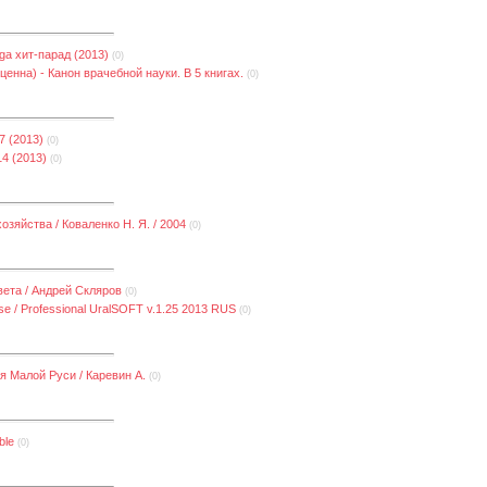
a хит-парад (2013)
(0)
ценна) - Канон врачебной науки. В 5 книгах.
(0)
7 (2013)
(0)
4 (2013)
(0)
озяйства / Коваленко Н. Я. / 2004
(0)
вета / Андрей Скляров
(0)
se / Professional UralSOFT v.1.25 2013 RUS
(0)
я Малой Руси / Каревин А.
(0)
ble
(0)