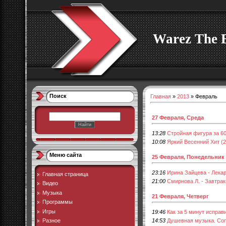
Warez The 
Поиск
Главная
»
2013
»
Февраль
27 Февраля, Среда
13:28
Стройная фигура за 60
10:08
Яркий Весенний Хит (2
Меню сайта
25 Февраля, Понедельник
23:16
Ирина Зайцева - Лека
Главная страница
21:00
Смирнова Л. - Завтрак
Видео
Музыка
21 Февраля, Четверг
Программы
Игры
19:46
Как за 5 минут исправ
14:53
Душевная музыка. Сог
Разное