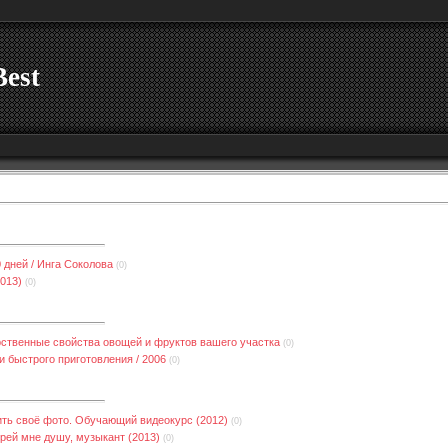
Best
 дней / Инга Соколова
(0)
013)
(0)
рственные свойства овощей и фруктов вашего участка
(0)
и быстрого приготовления / 2006
(0)
ить своё фото. Обучающий видеокурс (2012)
(0)
рей мне душу, музыкант (2013)
(0)