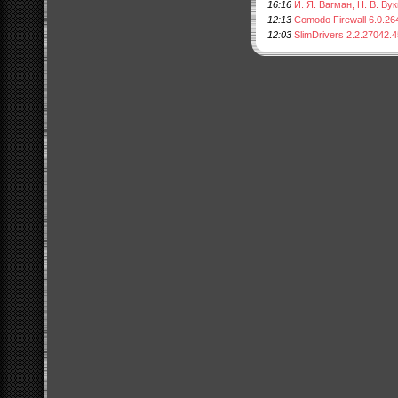
16:16
И. Я. Вагман, Н. В. В
12:13
Comodo Firewall 6.0.26
12:03
SlimDrivers 2.2.27042.4