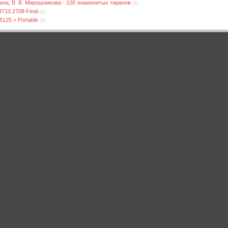
укина, В. В. Мирошникова - 100 знаменитых тиранов
(0)
4710.2708 Final
(0)
5125 + Portable
(0)