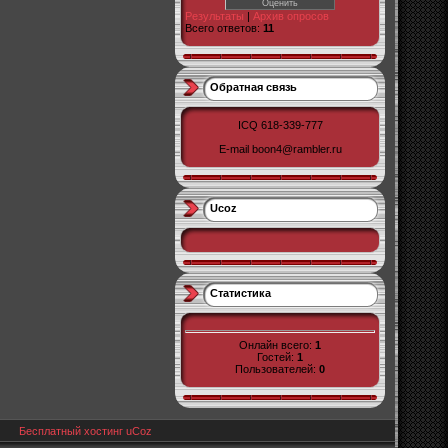
Результаты
|
Архив опросов
Всего ответов:
11
Обратная связь
ICQ 618-339-777
E-mail boon4@rambler.ru
Ucoz
Статистика
Онлайн всего:
1
Гостей:
1
Пользователей:
0
Бесплатный хостинг
uCoz