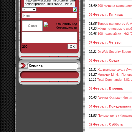
23:40
200 лучших хитов диск
08 Февраля, Пятница
21:05
Террор на пороге / А. 
17:22
Живи по-новому с лю
09:48
100 пудовый хит №2 (
07 Февраля, Четверг
200
22:21
Dr.Web Security Space &
06 Февраля, Среда
Корзина
22:31
Хулиганская душа Луч
16:27
Мильчик М. И. , Попов
11:12
Total Commander 8.01 L
05 Февраля, Вторник
20:42
Галина Кизима - Что и
04 Февраля, Понедельник
21:53
Прямая речь / Филато
02 Февраля, Суббота