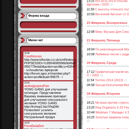
13:15
Кто есть кто в России
Щеголев / 2010
(0)
11:59
С высоты птичьего пол
10:59
Весенний Автохит от D
Форма входа
23 Февраля, Воскресенье
12:08
Микс Музыки Для Секс
Мини-чат
21 Февраля, Пятница
18:04
По революционной Моск
10:08
Любимые песни с ради
19 Февраля, Среда
17:12
Графическая магия ис
Л. / 2002
(0)
11:54
Techno 2014 (2013)
(0)
09:58
Sexual Instrumental Mu
18 Февраля, Вторник
18:21
Музыка против стресс
13:25
Reg Organizer 6.33 Fin
10:44
Windows 7 Manager 4.3.
10:25
Золотые правила очище
(0)