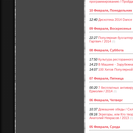
программированию / Пройдако
10 Февраля, Понедельник
12:40
Дискотека 2014 Dance C
09 Февраля, Воскресенье
22:27
Популярная бухгалтери
Гартвич / 2014
(0)
08 Февраля, Суббота
17:50
Культура ресторанного 
14:23
В Машине - Зарубежна
14:07
100 Хитов Популярной
07 Февраля, Пятница
00:20
7 бесплатных антивиру
Ермолин / 2014
(0)
06 Февраля, Четверг
10:37
Домашние обеды / Скля
09:16
Эгрегоры, или Кто твор
Анатолий Некрасов / 2013
(0)
05 Февраля, Среда