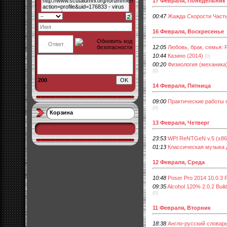
17 Февраля, Понедельник
00:47
Жажда Скорости Часть
16 Февраля, Воскресенье
12:05
Любовь, брак, семья: 
10:44
Казино (2014)
(0)
00:20
Физиология (механика) 
(0)
200
14 Февраля, Пятница
09:00
Практические работы п
(0)
Корзина
13 Февраля, Четверг
23:53
WPI ReNTGeN v.5 (x86
01:13
Классическая музыка д
12 Февраля, Среда
10:48
Poser Pro 2014 10.0.3 F
09:35
Alcohol 120% 2.0.2 Buil
(0)
11 Февраля, Вторник
18:38
Англо-русский словарь