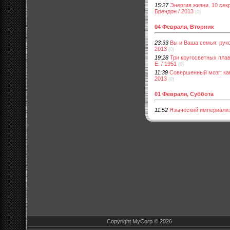
15:27
Энергия жизни. 10 сек
Брендон / 2013
(0)
04 Февраля, Вторник
23:33
Вы и Ваша семья: руко
2013
(0)
19:28
Три кругосветных плав
Е. / 1951
(0)
11:39
Совершенный мозг: как
2013
(0)
01 Февраля, Суббота
11:52
Языческий империализм
Copyright MyCorp © 2026