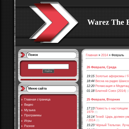
Warez The 
Поиск
Главная
»
2014
»
Февраль
26 Февраля, Среда
19:15
Золотые афоризмы / Г
18:44
Весна на радио Шансо
12:20
Релаксация и Медитац
Меню сайта
01:18
Блатной Союз (2014)
(
25 Февраля, Вторник
Главная страница
Видео
17:13
Повесть о настоящем ч
Музыка
1979
(0)
Программы
16:14
Тезей: Царь должен ум
/ 2014
Игры
(0)
15:23
Чёрный Тюльпан. Лучш
Разное