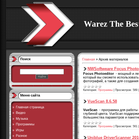
Warez The Bes
Поиск
Главная
»
Архив материалов
NWSoftweare Focus Photoe
Focus Photoeditor
- мощный и лег
который вы сможете использовать
фотографий, а также для создания
Категория:
Программы
|
Просмотров:
589
Меню сайта
VueScan 8.6.58
Главная страница
VueScan
- программа для работы 
Видео
глубиной цвета. VueScan поддерж
большинства параметров и пакетн
Музыка
Программы
Категория:
Программы
|
Просмотров:
561
Игры
Разное
Uniblue DriverScanner 2010