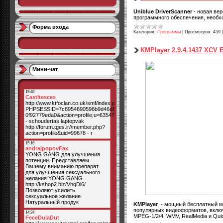
Uniblue DriverScanner
- новая вер
программного обеспечения, необх
Форма входа
Категория:
Программы
|
Просмотров:
459
KMPlayer 2.9.4.1437 XCV E
Мини-чат
KMPlayer
- мощный бесплатный ме
популярных видеоформатов, включ
MPEG-1/2/4, WMV, RealMedia и Qui