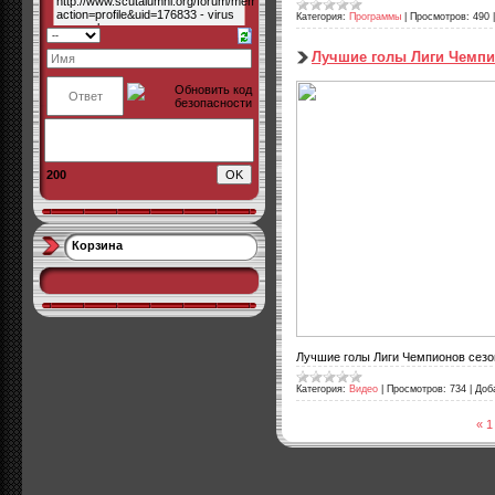
Категория:
Программы
|
Просмотров:
490
Лучшие голы Лиги Чемпи
200
Корзина
Лучшие голы Лиги Чемпионов сезон
Категория:
Видео
|
Просмотров:
734
|
Доб
«
1